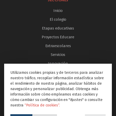
SECCIONES
Inicio
El colegio
Etapas educativas
Proyectos Educare
Extraescolares
Servicios
Innovación
Internacionalización
Utilizamos cookies propias y de terceros para analizar
nuestro tráfico, recopilar información estadística sobre
Noticias
el rendimiento de nuestra página, analizar hábitos de
navegación y personalizar publicidad. Obtenga más
información sobre cómo empleamos estas cookies y
AYUDA & LEGAL
cómo cambiar su configuración en "Ajustes" o consulte
nuestra
“Política de cookies”.
PORTAL DEL EMPLEADO
Educamos en valores, conectamos con la vida