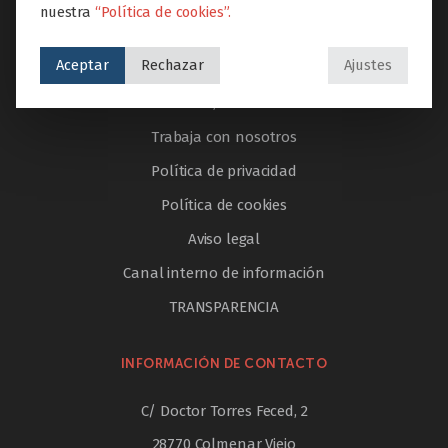
nuestra
“Política de cookies”.
AYUDA & LEGAL
Aceptar
Rechazar
Ajustes
PORTAL DEL EMPLEADO
Educamos en valores, conectamos con la vida
Trabaja con nosotros
Política de privacidad
Política de cookies
Aviso legal
Canal interno de información
TRANSPARENCIA
INFORMACIÓN DE CONTACTO
C/ Doctor Torres Feced, 2
28770 Colmenar Viejo