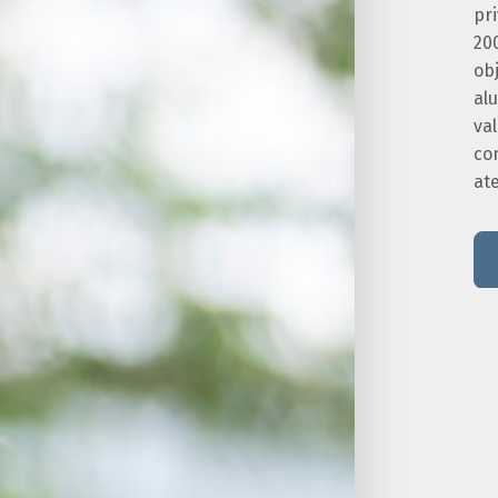
pr
20
obj
alu
va
co
at