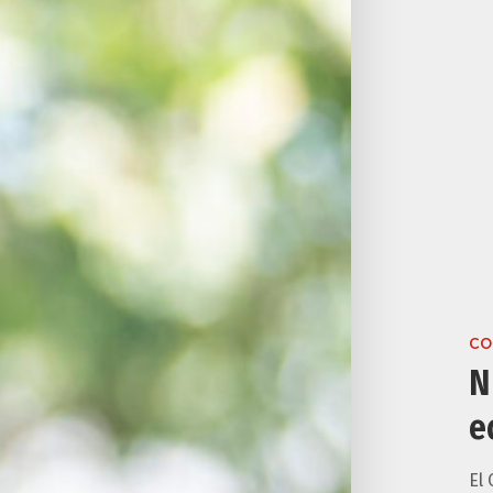
CO
N
e
El 