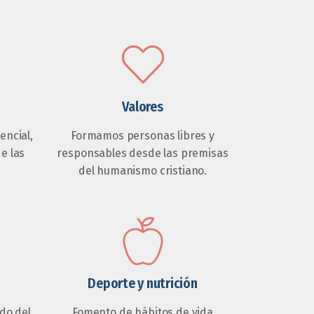
Valores
ncial,
Formamos personas libres y
de las
responsables desde las premisas
del humanismo cristiano.
Deporte y nutrición
do del
Fomento de hábitos de vida