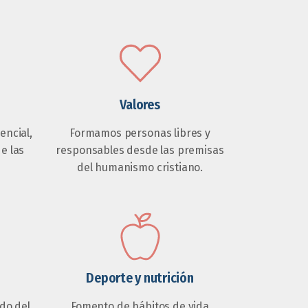
Valores
ncial,
Formamos personas libres y
de las
responsables desde las premisas
del humanismo cristiano.
Deporte y nutrición
do del
Fomento de hábitos de vida