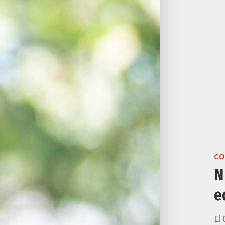
CO
N
e
El 