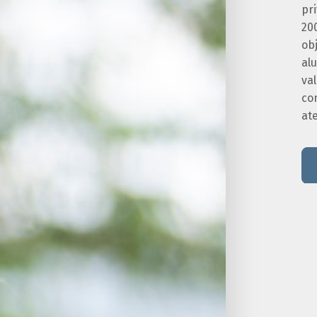
pr
20
obj
alu
va
co
at