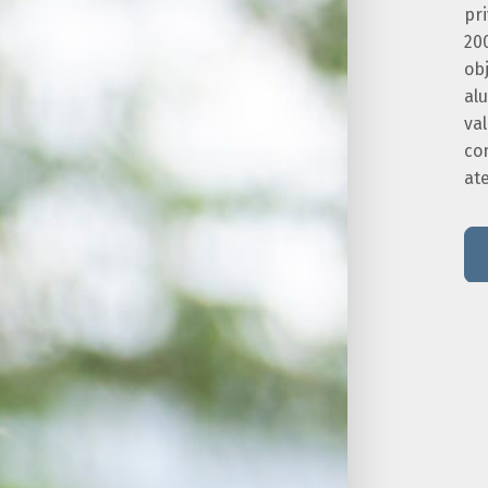
pr
20
obj
alu
va
co
at