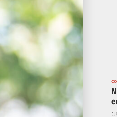
CO
N
e
El 