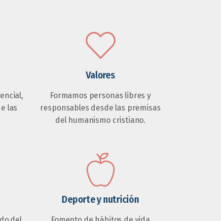
Valores
ncial,
Formamos personas libres y
de las
responsables desde las premisas
del humanismo cristiano.
Deporte y nutrición
do del
Fomento de hábitos de vida