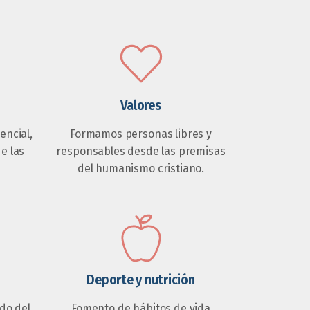
Valores
ncial,
Formamos personas libres y
de las
responsables desde las premisas
del humanismo cristiano.
Deporte y nutrición
do del
Fomento de hábitos de vida