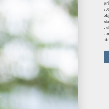
pr
20
obj
alu
va
co
at