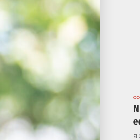
CO
N
e
El 