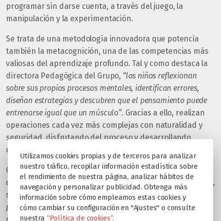
programar sin darse cuenta, a través del juego, la
manipulación y la experimentación.
Se trata de una metodología innovadora que potencia
también la metacognición, una de las competencias más
valiosas del aprendizaje profundo. Tal y como destaca la
directora Pedagógica del Grupo,
“los niños reflexionan
sobre sus propios procesos mentales, identifican errores,
diseñan estrategias y descubren que el pensamiento puede
entrenarse igual que un músculo”
. Gracias a ello, realizan
operaciones cada vez más complejas con naturalidad y
seguridad, disfrutando del proceso y desarrollando
confianza en sus propias capacidades.
Utilizamos cookies propias y de terceros para analizar
nuestro tráfico, recopilar información estadística sobre
Cañizares subraya que
“en Educare creemos firmemente
el rendimiento de nuestra página, analizar hábitos de
que la tecnología tiene un papel importante en la educación,
navegación y personalizar publicidad. Obtenga más
siempre que se utilice con sentido pedagógico, equilibrio y
información sobre cómo empleamos estas cookies y
propósito. Por este motivo, KUBO GO no excluye las
cómo cambiar su configuración en "Ajustes" o consulte
nuestra
“Política de cookies”.
pantallas, sino que prepara para su uso consciente,