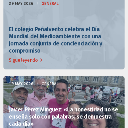
29 MAY 2026
/
GENERAL
El colegio Peñalvento celebra el Día
Mundial del Medioambiente con una
jornada conjunta de concienciación y
compromiso
Sigue leyendo
19 MAY 2026
/
GENERAL
Javier Pérez Mínguez: «La honestidad no se
enseña solo con palabras, se demuestra
cada día»