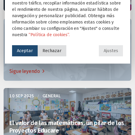
Sigue leyendo
nuestro tráfico, recopilar información estadística sobre
el rendimiento de nuestra página, analizar hábitos de
navegación y personalizar publicidad. Obtenga más
información sobre cómo empleamos estas cookies y
21 OCT 2025
/
GENERAL
cómo cambiar su configuración en "Ajustes" o consulte
nuestra
“Política de cookies”.
Aceptar
Rechazar
Ajustes
8 valores, 8 historias: una comunidad que
educa con el corazón
Sigue leyendo
10 SEP 2025
/
GENERAL
El valor de las matemáticas, un pilar de los
Proyectos Educare