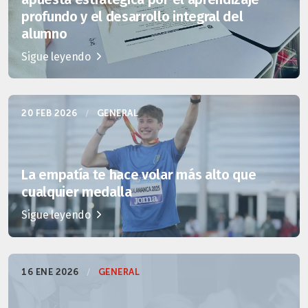
profundo y el desarrollo integral del
alumno
Sigue leyendo
20 FEB 2026
/
GENERAL
La empatía te hace volar más alto que
cualquier medalla
Sigue leyendo
16 ENE 2026
/
GENERAL