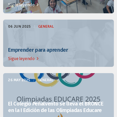
Sigue leyendo
06 JUN 2025
/
GENERAL
Emprender para aprender
Sigue leyendo
26 MAY 2025
/
GENERAL
El Colegio Peñalvento se lleva el BRONCE
en la I Edición de las Olimpiadas Educare