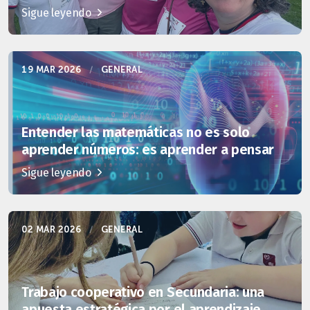
Sigue leyendo
19 MAR 2026
/
GENERAL
Entender las matemáticas no es solo
aprender números: es aprender a pensar
Sigue leyendo
02 MAR 2026
/
GENERAL
Trabajo cooperativo en Secundaria: una
apuesta estratégica por el aprendizaje