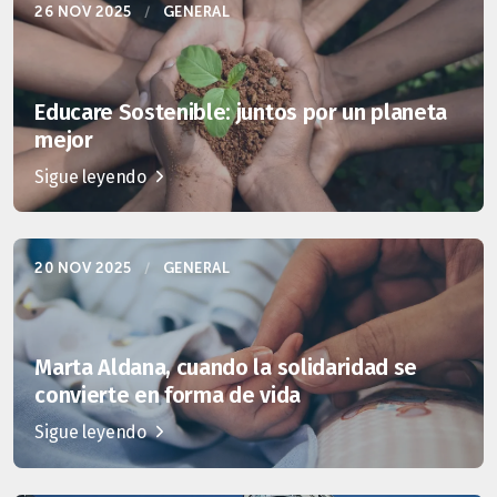
26 NOV 2025
/
GENERAL
Educare Sostenible: juntos por un planeta
mejor
Sigue leyendo
20 NOV 2025
/
GENERAL
Marta Aldana, cuando la solidaridad se
convierte en forma de vida
Sigue leyendo