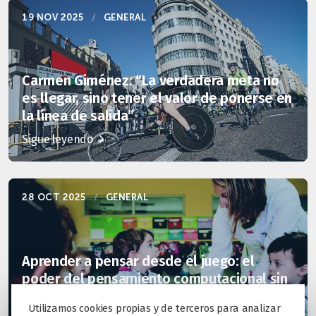
19 NOV 2025
/
GENERAL
Carmen Giménez: “La verdadera meta no
es llegar, sino tener el valor de ponerse en
la línea de salida”
Sigue leyendo
28 OCT 2025
/
GENERAL
Aprender a pensar desde el juego: el
poder del pensamiento computacional sin
pantallas
Utilizamos cookies propias y de terceros para analizar