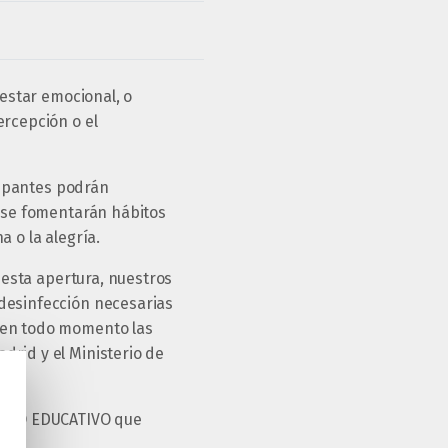
nestar emocional, o
ercepción o el
icipantes podrán
e se fomentarán hábitos
 o la alegría.
a esta apertura, nuestros
 desinfección necesarias
o en todo momento las
drid y el Ministerio de
OCIO EDUCATIVO que