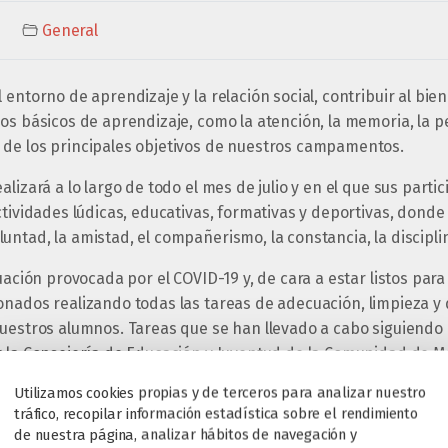
General
 entorno de aprendizaje y la relación social, contribuir al bie
os básicos de aprendizaje, como la atención, la memoria, la p
de los principales objetivos de nuestros campamentos.
alizará a lo largo de todo el mes de julio y en el que sus part
ctividades lúdicas, educativas, formativas y deportivas, dond
ntad, la amistad, el compañerismo, la constancia, la disciplina
tuación provocada por el COVID-19 y, de cara a estar listos par
onados realizando todas las tareas de adecuación, limpieza y
nuestros alumnos. Tareas que se han llevado a cabo siguiend
r la Consejería de Educación y Juventud de la Comunidad de Ma
Utilizamos cookies propias y de terceros para analizar nuestro
tráfico, recopilar información estadística sobre el rendimiento
ro ha elaborado un PLAN DE ADECUACIÓN DE ACTIVIDADES DE 
de nuestra página, analizar hábitos de navegación y
iente enlace: