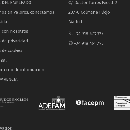
L DEL EMPLEADO
C/ Doctor Torres Feced, 2
os en valores, conectamos
28770 Colmenar Viejo
vida
Madrid
a con nosotros
+34 918 473 327
a de privacidad
+34 918 461 795
a de cookies
egal
interno de información
PARENCIA
rvados