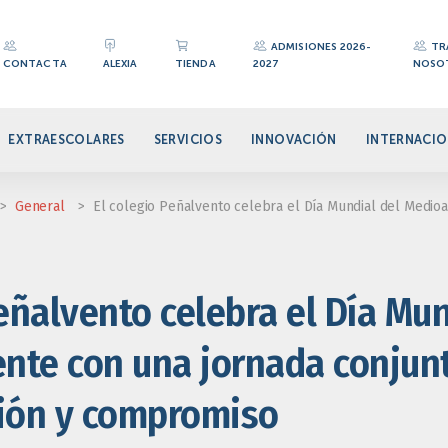
ADMISIONES 2026-
TR
CONTACTA
ALEXIA
TIENDA
2027
NOSO
EXTRAESCOLARES
SERVICIOS
INNOVACIÓN
INTERNACIO
>
General
>
El colegio Peñalvento celebra el Día Mundial del Medio
eñalvento celebra el Día Mun
te con una jornada conjun
ción y compromiso