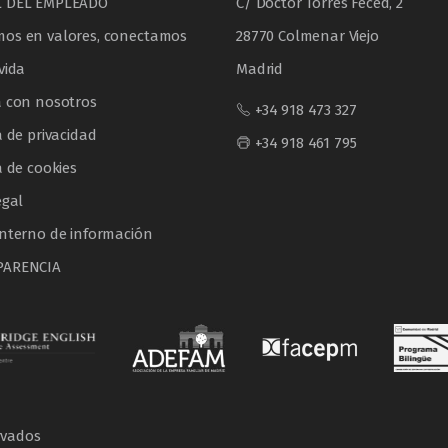
L DEL EMPLEADO
C/ Doctor Torres Feced, 2
os en valores, conectamos
28770 Colmenar Viejo
vida
Madrid
a con nosotros
+34 918 473 327
a de privacidad
+34 918 461 795
a de cookies
egal
interno de información
PARENCIA
rvados