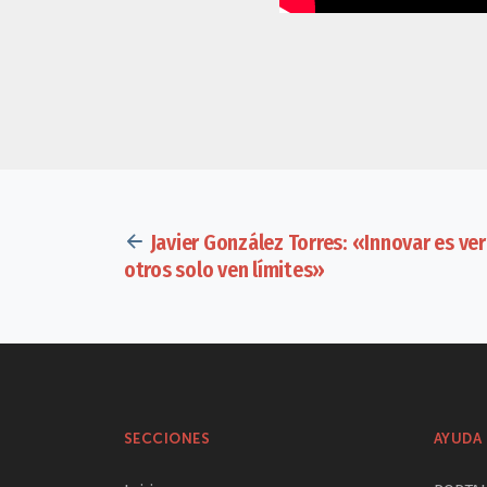
Javier González Torres: «Innovar es v
otros solo ven límites»
SECCIONES
AYUDA 