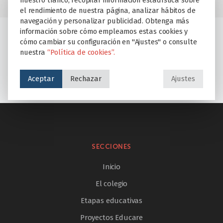
nuestro tráfico, recopilar información estadística sobre
el rendimiento de nuestra página, analizar hábitos de
navegación y personalizar publicidad. Obtenga más
información sobre cómo empleamos estas cookies y
cómo cambiar su configuración en "Ajustes" o consulte
Escuela de familias en Peñalvento
nuestra
“Política de cookies”.
Una semana inolvidable
Aceptar
Rechazar
Ajustes
SECCIONES
Inicio
El colegio
Etapas educativas
Proyectos Educare