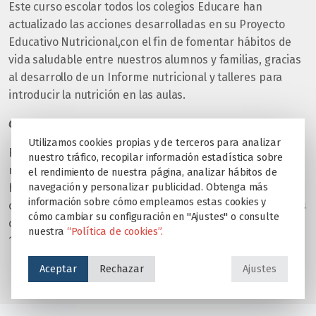
Este curso escolar todos los colegios Educare han
actualizado las acciones desarrolladas en su Proyecto
Educativo Nutricional,con el fin de fomentar hábitos de
vida saludable entre nuestros alumnos y familias, gracias
al desarrollo de un Informe nutricional y talleres para
introducir la nutrición en las aulas.
COLEGIOS SOSTENIBLES Y MEJORA DE INSTALACIONES.
Utilizamos cookies propias y de terceros para analizar
En su objetivo por luchar contra el cambio climático,
nuestro tráfico, recopilar información estadística sobre
mejorar el entorno y el medio ambiente, el Grupo Educare
el rendimiento de nuestra página, analizar hábitos de
navegación y personalizar publicidad. Obtenga más
ha llevado a cabo un cambio en la forma de proceder en
información sobre cómo empleamos estas cookies y
cuanto a los suministros de energía eléctrica de todos sus
cómo cambiar su configuración en "Ajustes" o consulte
colegios, pasando a consumir energía limpia y renovable
nuestra
“Política de cookies”.
100%.
Aceptar
Rechazar
Ajustes