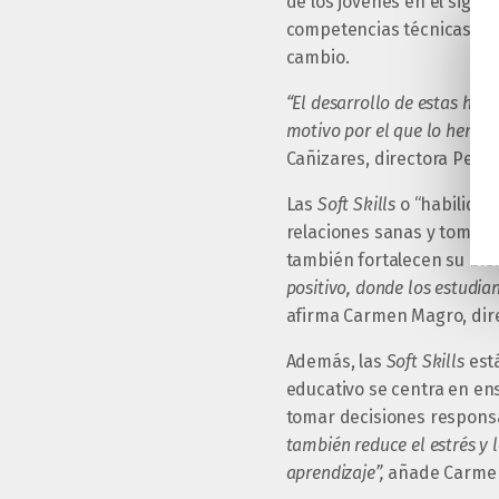
de los jóvenes en el siglo
competencias técnicas o
H
cambio.
“El desarrollo de estas hab
motivo por el que lo hemos
Cañizares, directora Peda
Las
Soft Skills
o “habilidad
relaciones sanas y tomar 
también fortalecen su bie
positivo, donde los estudia
afirma Carmen Magro, dir
Además, las
Soft Skills
está
educativo se centra en en
tomar decisiones respons
también reduce el estrés y
aprendizaje”,
añade Carme