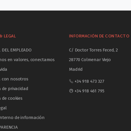
& LEGAL
INFORMACIÓN DE CONTACTO
L DEL EMPLEADO
C/ Doctor Torres Feced, 2
os en valores, conectamos
28770 Colmenar Viejo
vida
Madrid
a con nosotros
+34 918 473 327
a de privacidad
+34 918 461 795
a de cookies
egal
interno de información
PARENCIA