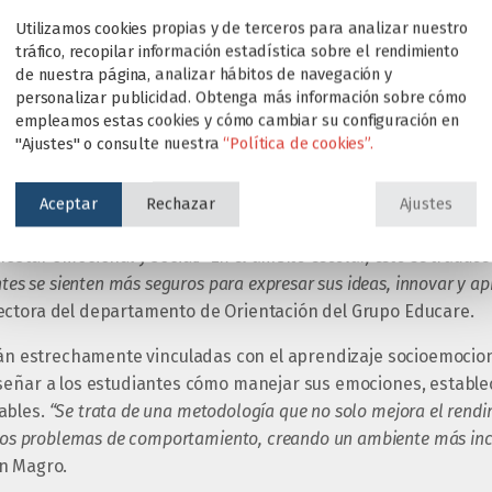
 XXI. Estas “habilidades blandas” son ahora cruciales, ya que 
Utilizamos cookies propias y de terceros para analizar nuestro
ard Skills
, susceptibles a volverse obsoletas en un entorno t
tráfico, recopilar información estadística sobre el rendimiento
de nuestra página, analizar hábitos de navegación y
personalizar publicidad. Obtenga más información sobre cómo
ilidades desde edades tempranas es clave para el crecimiento inte
empleamos estas cookies y cómo cambiar su configuración en
 convertido en parte fundamental de nuestro proyecto educativo”
"Ajustes" o consulte nuestra
“Política de cookies”.
gógica y de Desarrollo Profesional del Grupo Educare.
es blandas” ayudan a los jóvenes a gestionar el estrés, resolve
Aceptar
Rechazar
Ajustes
decisiones informadas. No solo contribuyen a su rendimiento
nestar emocional y social.
“En el ámbito escolar, esto se traduc
ntes se sienten más seguros para expresar sus ideas, innovar y ap
ectora del departamento de Orientación del Grupo Educare.
n estrechamente vinculadas con el aprendizaje socioemocion
señar a los estudiantes cómo manejar sus emociones, establec
ables.
“Se trata de una metodología que no solo mejora el rend
 los problemas de comportamiento, creando un ambiente más incl
n Magro.