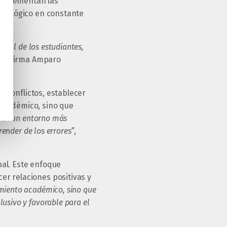
complementan las
ecnológico en constante
gral de los estudiantes,
,
afirma Amparo
r conflictos, establecer
 académico, sino que
e en un entorno más
render de los errores”
,
al. Este enfoque
er relaciones positivas y
imiento académico, sino que
usivo y favorable para el