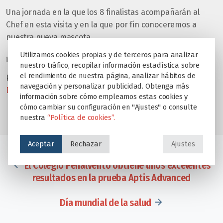
Una jornada en la que los 8 finalistas acompañarán al
Chef en esta visita y en la que por fin conoceremos a
nuestra nueva mascota.
Utilizamos cookies propias y de terceros para analizar
¡Animaros y participad en este concurso!
nuestro tráfico, recopilar información estadística sobre
el rendimiento de nuestra página, analizar hábitos de
Podéis consultar las bases en el siguiente enlace:
BASES
navegación y personalizar publicidad. Obtenga más
DEL CONCURSO
.
información sobre cómo empleamos estas cookies y
cómo cambiar su configuración en "Ajustes" o consulte
nuestra
“Política de cookies”.
Aceptar
Rechazar
Ajustes
El Colegio Peñalvento obtiene unos excelentes
resultados en la prueba Aptis Advanced
Día mundial de la salud