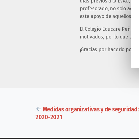
días previos a la EVAU, do
profesorado, no solo acad
este apoyo de aquellos que
El Colegio Educare Peñalv
motivados, por lo que est
¡Gracias por hacerlo posibl
Medidas organizativas y de seguridad: 
2020-2021