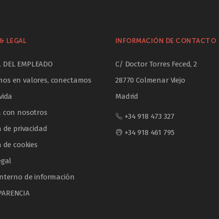
& LEGAL
INFORMACIÓN DE CONTACTO
L DEL EMPLEADO
C/ Doctor Torres Feced, 2
os en valores, conectamos
28770 Colmenar Viejo
vida
Madrid
a con nosotros
+34 918 473 327
a de privacidad
+34 918 461 795
a de cookies
egal
interno de información
PARENCIA