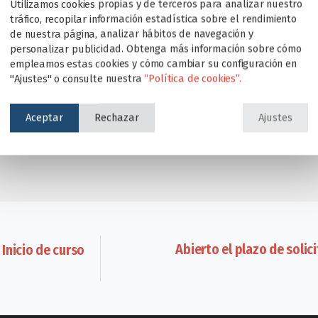
nde, con una planificación y horario establecido se ha aportad
Utilizamos cookies propias y de terceros para analizar nuestro
tráfico, recopilar información estadística sobre el rendimiento
émicamente, también a nivel personal, pues la presión del 
de nuestra página, analizar hábitos de navegación y
 han sido guías y referentes durante el curso.
personalizar publicidad. Obtenga más información sobre cómo
empleamos estas cookies y cómo cambiar su configuración en
ento sigue trabajando diariamente para formar a alumnos feli
"Ajustes" o consulte nuestra
“Política de cookies”.
os resultados significan un gran premio y una enorme satisfac
e!
Aceptar
Rechazar
Ajustes
Abierto el plazo de solic
Inicio de curso