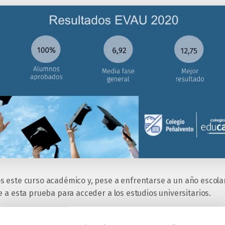
 este curso académico y, pese a enfrentarse a un año escolar 
 a esta prueba para acceder a los estudios universitarios.
ó un curso de preparación presencial para fomentar el hábito d