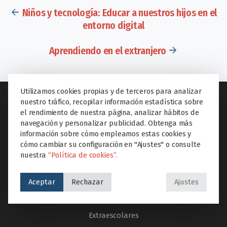
Niños y tecnología: Educar a nuestros hijos en el
entorno digital
Aprendiendo en el extranjero
Utilizamos cookies propias y de terceros para analizar
nuestro tráfico, recopilar información estadística sobre
el rendimiento de nuestra página, analizar hábitos de
navegación y personalizar publicidad. Obtenga más
SECCIONES
información sobre cómo empleamos estas cookies y
cómo cambiar su configuración en "Ajustes" o consulte
Inicio
nuestra
“Política de cookies”.
El colegio
Etapas educativas
Aceptar
Rechazar
Ajustes
Proyectos Educare
Extraescolares