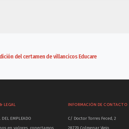
edición del certamen de villancicos Educare
& LEGAL
INFORMACIÓN DE CONTACTO
L DEL EMPLEADO
C/ Doctor Torres Feced, 2
os en valores, conectamos
28770 Colmenar Viejo