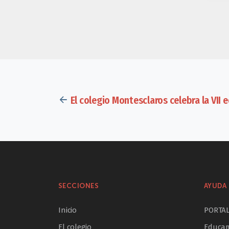
El colegio Montesclaros celebra la VII 
SECCIONES
AYUDA 
Inicio
PORTA
El colegio
Educam