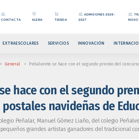
ADMISIONES 2026-
TR
CONTACTA
ALEXIA
TIENDA
2027
NOSO
EXTRAESCOLARES
SERVICIOS
INNOVACIÓN
INTERNACIO
>
General
>
Peñalvento se hace con el segundo premio del concurso
se hace con el segundo pre
 postales navideñas de Edu
colegio Peñalar, Manuel Gómez Liaño, del colegio Peñalv
 pequeños grandes artistas ganadores del tradicional c