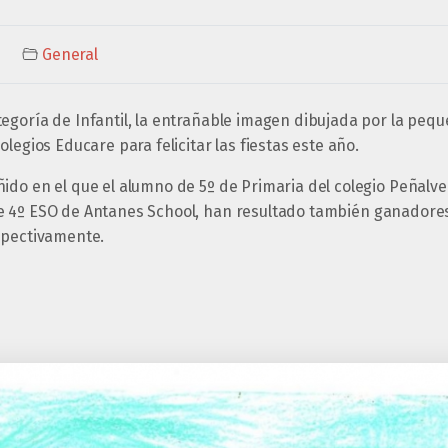
General
goría de Infantil, la entrañable imagen dibujada por la pequ
legios Educare para felicitar las fiestas este año.
ido en el que el alumno de 5º de Primaria del colegio Peñalv
 4º ESO de Antanes School, han resultado también ganadores
spectivamente.