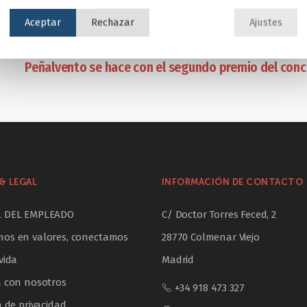
Aceptar
Rechazar
Ajustes
Peñalvento se hace con el segundo premio del conc
& LEGAL
INFORMACIÓN DE CONTACTO
L DEL EMPLEADO
C/ Doctor Torres Feced, 2
os en valores, conectamos
28770 Colmenar Viejo
vida
Madrid
a con nosotros
+34 918 473 327
a de privacidad