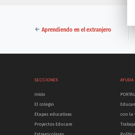
Aprendiendo en el extranjero
SECCIONES
AYUDA 
Inicio
PORTA
El colegio
Educam
Etapas educativas
con la 
Proyectos Educare
Trabaj
Extraescolares
Polític