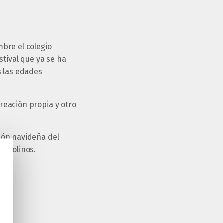
bre el colegio
stival que ya se ha
s las edades
reación propia y otro
ión navideña del
s Molinos.