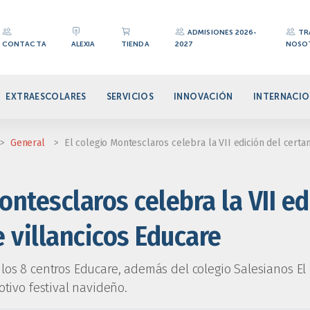
ADMISIONES 2026-
TR
CONTACTA
ALEXIA
TIENDA
2027
NOSO
EXTRAESCOLARES
SERVICIOS
INNOVACIÓN
INTERNACIO
>
General
>
El colegio Montesclaros celebra la VII edición del certa
ontesclaros celebra la VII ed
 villancicos Educare
os 8 centros Educare, además del colegio Salesianos El P
otivo festival navideño.