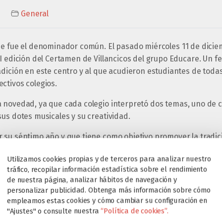
General
se fue el denominador común. El pasado miércoles 11 de diciem
I edición del Certamen de Villancicos del grupo Educare. Un fe
adición en este centro y al que acudieron estudiantes de toda
ctivos colegios.
 novedad, ya que cada colegio interpretó dos temas, uno de c
us dotes musicales y su creatividad.
 su séptimo año y que tiene como objetivo promover la tradic
audar fondos para ayudar a las Hermanitas de los pobres de lo
Utilizamos cookies propias y de terceros para analizar nuestro
cias por vuestra implicación año tras año!
tráfico, recopilar información estadística sobre el rendimiento
de nuestra página, analizar hábitos de navegación y
personalizar publicidad. Obtenga más información sobre cómo
empleamos estas cookies y cómo cambiar su configuración en
"Ajustes" o consulte nuestra
“Política de cookies”.