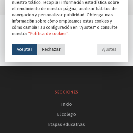
nuestro tráfico, recopilar información estadística sobre
el rendimiento de nuestra página, analizar hábitos de
navegación y personalizar publicidad. Obtenga más
información sobre cómo empleamos estas cookies y
cómo cambiar su configuración en "Ajustes" o consulte
CELEBRAMOS LOS DERECHOS DE LA INFANCIA
nuestra
“Política de cookies”.
CONVIVENCIA Y GESTIÓN DE CONFLICTOS
Aceptar
Rechazar
Ajustes
SECCIONES
Inicio
El colegio
Etapas educativas